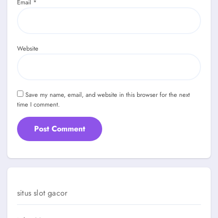
Email
*
Website
Save my name, email, and website in this browser for the next
time I comment.
situs slot gacor