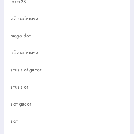
joker28
สล็อตเว็บตรง
mega slot
สล็อตเว็บตรง
situs slot gacor
situs slot
slot gacor
slot