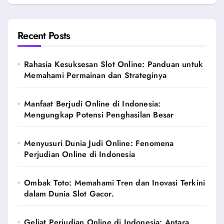
Recent Posts
Rahasia Kesuksesan Slot Online: Panduan untuk
Memahami Permainan dan Strateginya
Manfaat Berjudi Online di Indonesia:
Mengungkap Potensi Penghasilan Besar
Menyusuri Dunia Judi Online: Fenomena
Perjudian Online di Indonesia
Ombak Toto: Memahami Tren dan Inovasi Terkini
dalam Dunia Slot Gacor.
Geliat Perjudian Online di Indonesia: Antara