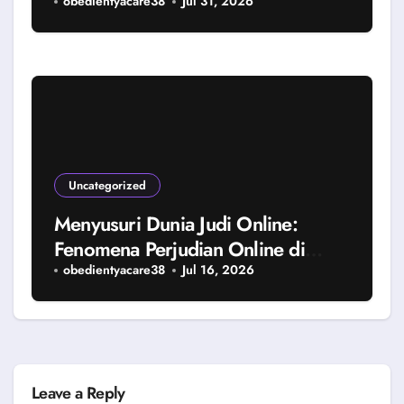
Penghasilan Besar
obedientyacare38
Jul 31, 2026
Uncategorized
Menyusuri Dunia Judi Online:
Fenomena Perjudian Online di
Indonesia
obedientyacare38
Jul 16, 2026
Leave a Reply