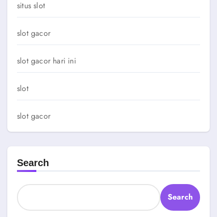
situs slot
slot gacor
slot gacor hari ini
slot
slot gacor
Search
Search