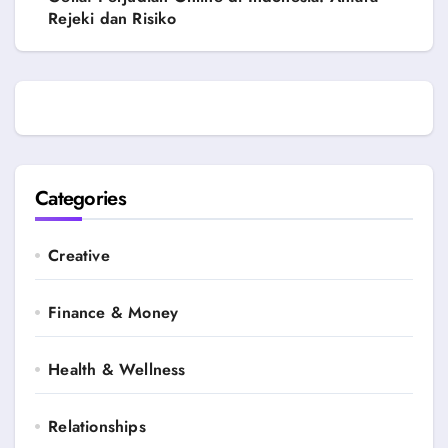
Rejeki dan Risiko
Categories
Creative
Finance & Money
Health & Wellness
Relationships