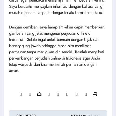
casual agar pembaca merasa nyaman membaca artikel ini.
Saya berusaha menyajikan informasi dengan bahasa yang
mudah dipahami tanpa terdengar terlalu formal atau kaku.
Dengan demikian, saya harap artikel ini dapat memberikan
gambaran yang jelas mengenai perjudian online di
Indonesia. Selalu ingat untuk bermain dengan bijak dan
bertanggung jawab sehingga Anda bisa menikmati
permainan tanpa merugikan diri sendiri. Teruslah mengikuti
perkembangan perjudian online di Indonesia agar Anda
tetap waspada dan bisa menikmati permainan dengan
aman.
Post