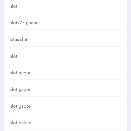
slot
slot777 gacor
situs slot
slot
slot gacor
slot gacor
slot gacor
slot online