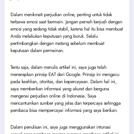
Dalam menikmati perjudian online, penting untuk tidak
terbawa emosi saat bermain. Jangan pernah berjudi dengan
emosi yang sedang tidak stabil, karena hal itu bisa membuat
Anda melakukan keputusan yang buruk. Selalu
pertimbangkan dengan matang sebelum membuat
keputusan dalam permainan.
Tentu saja, dalam menulis artikel ini, saya juga telah
menerapkan prinsip EAT dari Google. Prinsip ini mengacu
pada keahlian, otoritas, dan kepercayaan. Dalam hal ini,
saya memberikan informasi yang akurat dan berguna
mengenai perjudian online di Indonesia. Saya
mencantumkan sumber yang jelas dan terpercaya sehingga
pembaca bisa mempercayai informasi yang saya berikan.
Dalam penulisan ini, saya juga menggunakan intonasi