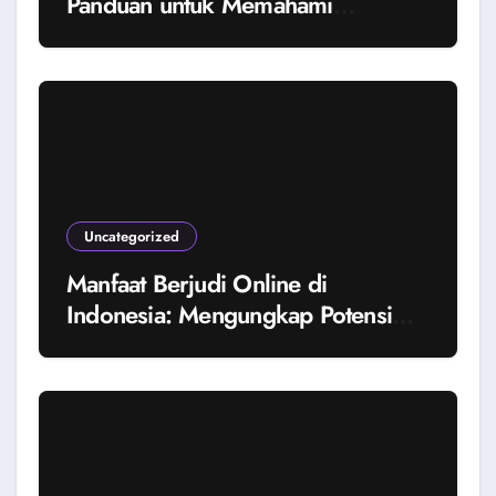
Panduan untuk Memahami
Permainan dan Strateginya
Uncategorized
Manfaat Berjudi Online di
Indonesia: Mengungkap Potensi
Penghasilan Besar