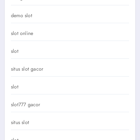
demo slot
slot online
slot
situs slot gacor
slot
slot777 gacor
situs slot