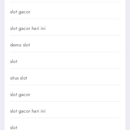
slot gacor
slot gacor hari ini
demo slot
slot
situs slot
slot gacor
slot gacor hari ini
slot