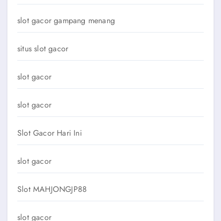
slot gacor gampang menang
situs slot gacor
slot gacor
slot gacor
Slot Gacor Hari Ini
slot gacor
Slot MAHJONGJP88
slot gacor