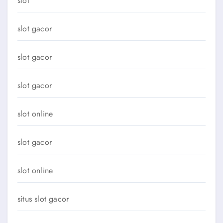
slot
slot gacor
slot gacor
slot gacor
slot online
slot gacor
slot online
situs slot gacor