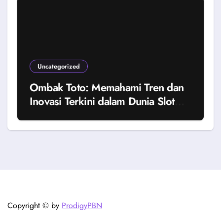
Uncategorized
Ombak Toto: Memahami Tren dan
Inovasi Terkini dalam Dunia Slot
Gacor.
Copyright © by
ProdigyPBN