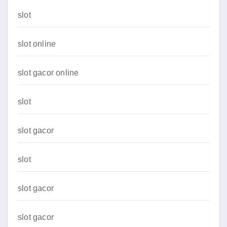
slot
slot online
slot gacor online
slot
slot gacor
slot
slot gacor
slot gacor