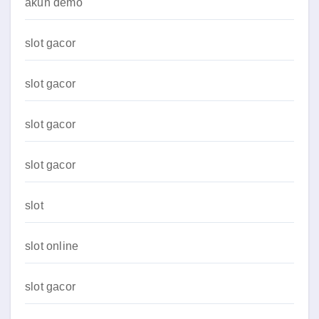
akun demo
slot gacor
slot gacor
slot gacor
slot gacor
slot
slot online
slot gacor