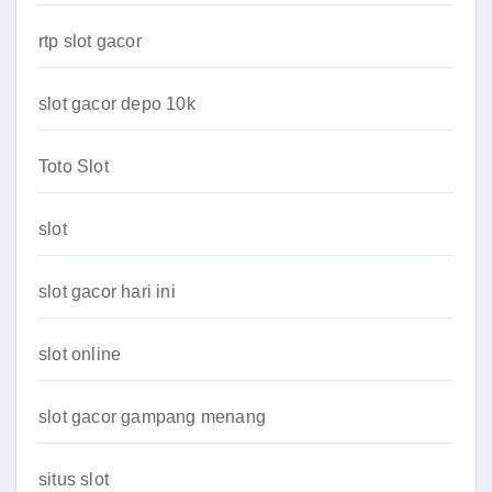
rtp slot gacor
slot gacor depo 10k
Toto Slot
slot
slot gacor hari ini
slot online
slot gacor gampang menang
situs slot