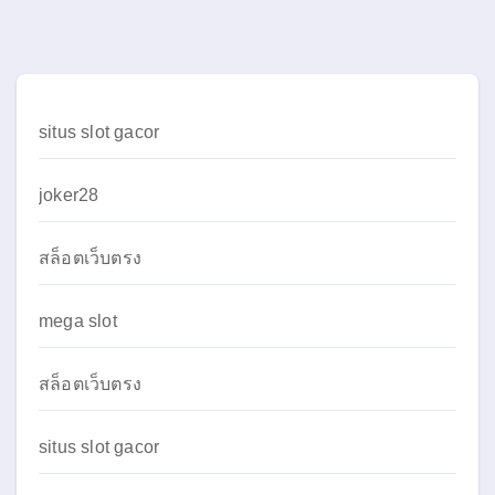
situs slot gacor
joker28
สล็อตเว็บตรง
mega slot
สล็อตเว็บตรง
situs slot gacor