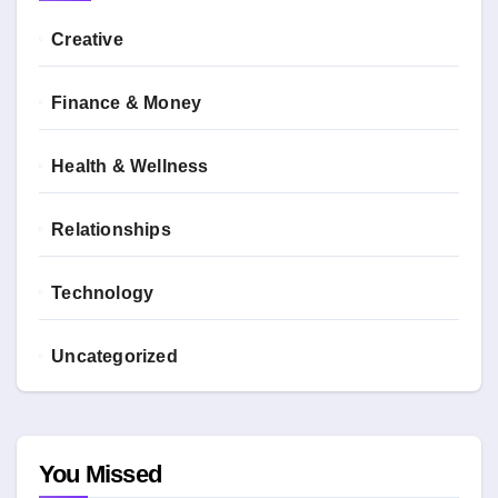
Creative
Finance & Money
Health & Wellness
Relationships
Technology
Uncategorized
You Missed