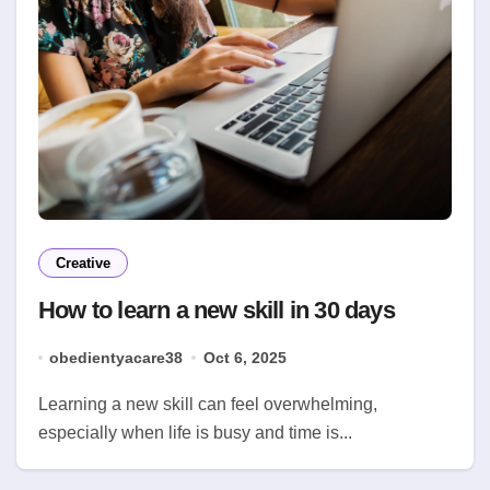
Creative
How to learn a new skill in 30 days
obedientyacare38
Oct 6, 2025
Learning a new skill can feel overwhelming,
especially when life is busy and time is...