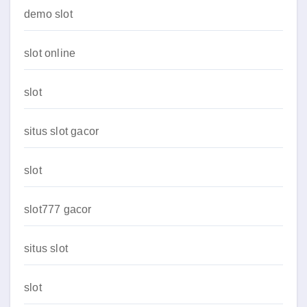
demo slot
slot online
slot
situs slot gacor
slot
slot777 gacor
situs slot
slot