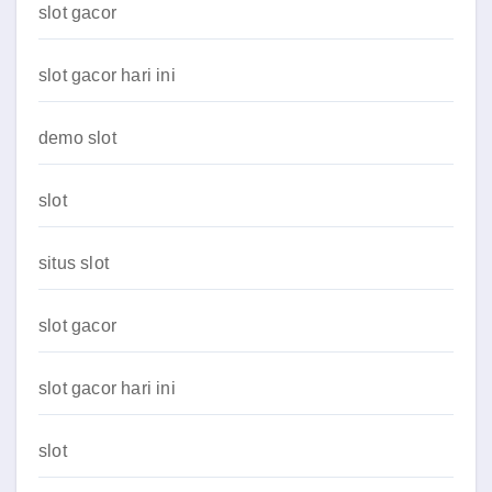
slot gacor
slot gacor hari ini
demo slot
slot
situs slot
slot gacor
slot gacor hari ini
slot