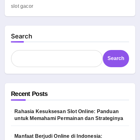
slot gacor
Search
Search
Recent Posts
Rahasia Kesuksesan Slot Online: Panduan
untuk Memahami Permainan dan Strateginya
Manfaat Berjudi Online di Indonesia: