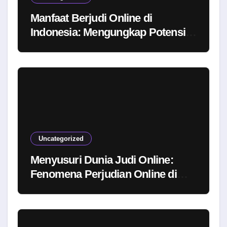
Manfaat Berjudi Online di
Indonesia: Mengungkap Potensi
Penghasilan Besar
Uncategorized
Menyusuri Dunia Judi Online:
Fenomena Perjudian Online di
Indonesia