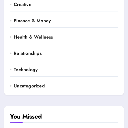
Creative
Finance & Money
Health & Wellness
Relationships
Technology
Uncategorized
You Missed