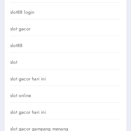
slot88 login
slot gacor
slot88
slot
slot gacor hari ini
slot online
slot gacor hari ini
slot gacor gampang menang