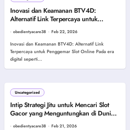
Inovasi dan Keamanan BTV4D:
Alternatif Link Terpercaya untuk
Penggemar Slot Online
obedientyacare38
Feb 22, 2026
Inovasi dan Keamanan BTV4D: Alternatif Link
Terpercaya untuk Penggemar Slot Online Pada era
digital seperti...
Uncategorized
Intip Strategi Jitu untuk Mencari Slot
Gacor yang Menguntungkan di Dunia
Slot Online
obedientyacare38
Feb 21, 2026