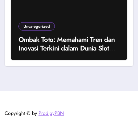
Uncategorized
Ombak Toto: Memahami Tren dan
Inovasi Terkini dalam Dunia Slot
Gacor.
Copyright © by
ProdigyPBN