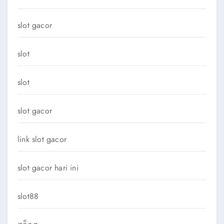
slot gacor
slot
slot
slot gacor
link slot gacor
slot gacor hari ini
slot88