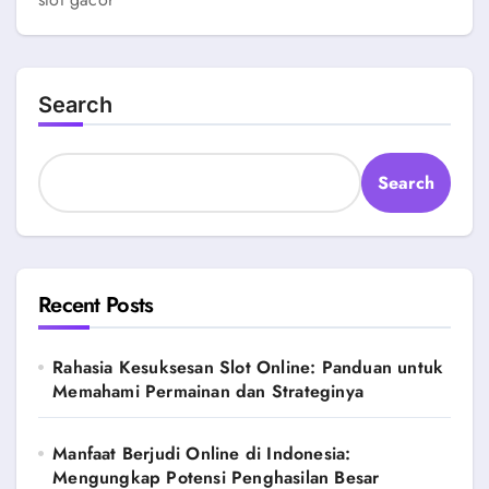
Search
Search
Recent Posts
Rahasia Kesuksesan Slot Online: Panduan untuk
Memahami Permainan dan Strateginya
Manfaat Berjudi Online di Indonesia:
Mengungkap Potensi Penghasilan Besar