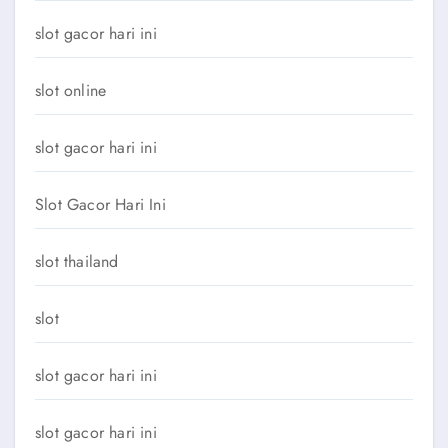
slot gacor hari ini
slot online
slot gacor hari ini
Slot Gacor Hari Ini
slot thailand
slot
slot gacor hari ini
slot gacor hari ini