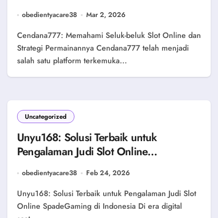
obedientyacare38
Mar 2, 2026
Cendana777: Memahami Seluk-beluk Slot Online dan
Strategi Permainannya Cendana777 telah menjadi
salah satu platform terkemuka...
Uncategorized
Unyu168: Solusi Terbaik untuk
Pengalaman Judi Slot Online
SpadeGaming di Indonesia
obedientyacare38
Feb 24, 2026
Unyu168: Solusi Terbaik untuk Pengalaman Judi Slot
Online SpadeGaming di Indonesia Di era digital