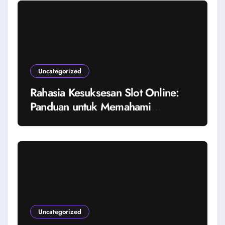
Uncategorized
Rahasia Kesuksesan Slot Online:
Panduan untuk Memahami
Permainan dan Strateginya
Uncategorized