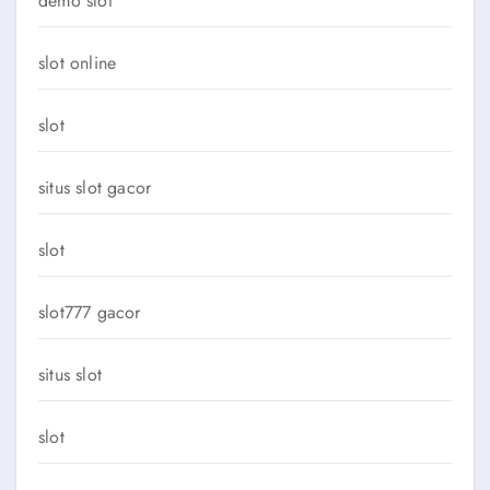
demo slot
slot online
slot
situs slot gacor
slot
slot777 gacor
situs slot
slot