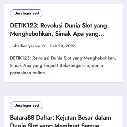
Uncategorized
DETIK123: Revolusi Dunia Slot yang
Menghebohkan, Simak Apa yang
Terjadi!
obedientyacare38
Feb 20, 2026
DETIK123: Revolusi Dunia Slot yang Menghebohkan,
Simak Apa yang Terjadi! Belakangan ini, dunia
permainan online...
Uncategorized
Batara88 Daftar: Kejutan Besar dalam
Dunia Slot yang Membuat Semua