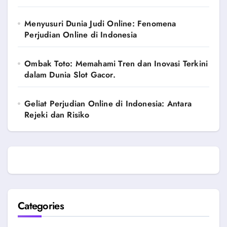
Menyusuri Dunia Judi Online: Fenomena
Perjudian Online di Indonesia
Ombak Toto: Memahami Tren dan Inovasi Terkini
dalam Dunia Slot Gacor.
Geliat Perjudian Online di Indonesia: Antara
Rejeki dan Risiko
Categories