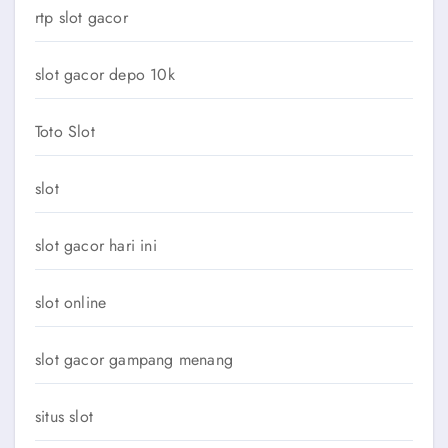
rtp slot gacor
slot gacor depo 10k
Toto Slot
slot
slot gacor hari ini
slot online
slot gacor gampang menang
situs slot