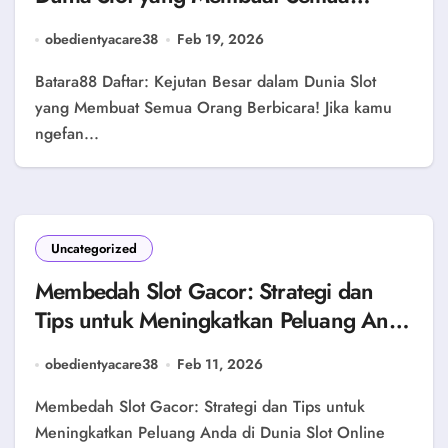
Orang Berbicara!
obedientyacare38
Feb 19, 2026
Batara88 Daftar: Kejutan Besar dalam Dunia Slot
yang Membuat Semua Orang Berbicara! Jika kamu
ngefan...
Uncategorized
Membedah Slot Gacor: Strategi dan
Tips untuk Meningkatkan Peluang Anda
di Dunia Slot Online
obedientyacare38
Feb 11, 2026
Membedah Slot Gacor: Strategi dan Tips untuk
Meningkatkan Peluang Anda di Dunia Slot Online