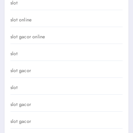
slot
slot online
slot gacor online
slot
slot gacor
slot
slot gacor
slot gacor