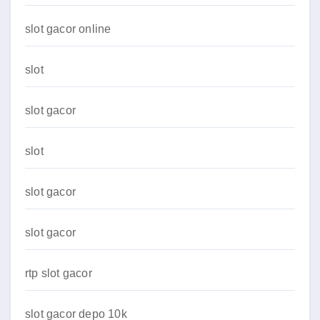
slot gacor online
slot
slot gacor
slot
slot gacor
slot gacor
rtp slot gacor
slot gacor depo 10k