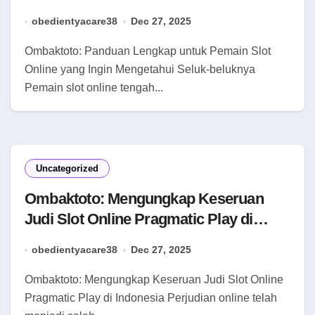
Mengetahui Seluk-beluknya
obedientyacare38
Dec 27, 2025
Ombaktoto: Panduan Lengkap untuk Pemain Slot
Online yang Ingin Mengetahui Seluk-beluknya
Pemain slot online tengah...
Uncategorized
Ombaktoto: Mengungkap Keseruan
Judi Slot Online Pragmatic Play di
Indonesia.
obedientyacare38
Dec 27, 2025
Ombaktoto: Mengungkap Keseruan Judi Slot Online
Pragmatic Play di Indonesia Perjudian online telah