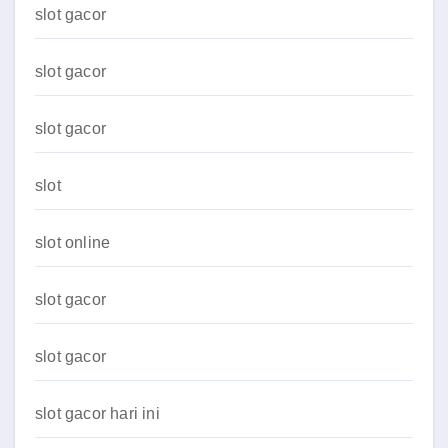
slot gacor
slot gacor
slot gacor
slot
slot online
slot gacor
slot gacor
slot gacor hari ini