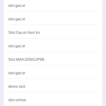
slot gacor
slot gacor
Slot Gacor Hari Ini
slot gacor
Slot MAHJONGJP88
slot gacor
demo slot
slot online