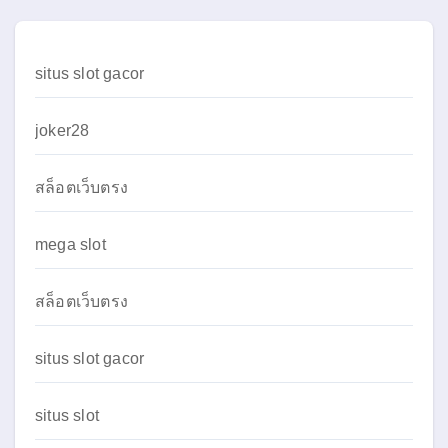
situs slot gacor
joker28
สล็อตเว็บตรง
mega slot
สล็อตเว็บตรง
situs slot gacor
situs slot