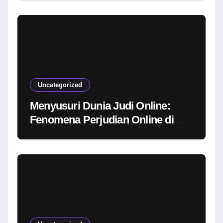
Uncategorized
Menyusuri Dunia Judi Online:
Fenomena Perjudian Online di
Indonesia