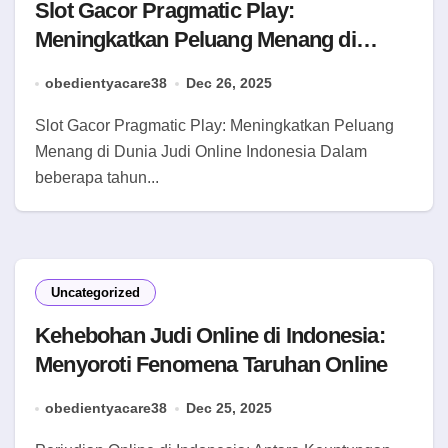
Slot Gacor Pragmatic Play:
Meningkatkan Peluang Menang di
Dunia Judi Online Indonesia
obedientyacare38
Dec 26, 2025
Slot Gacor Pragmatic Play: Meningkatkan Peluang
Menang di Dunia Judi Online Indonesia Dalam
beberapa tahun...
Uncategorized
Kehebohan Judi Online di Indonesia:
Menyoroti Fenomena Taruhan Online
obedientyacare38
Dec 25, 2025